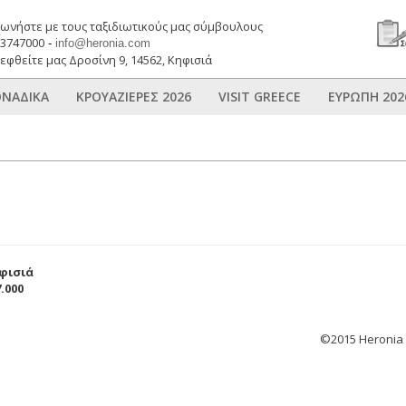
νωνήστε με τους ταξιδιωτικούς μας σύμβουλους
03747000
-
info@heronia.com
εφθείτε μας Δροσίνη 9, 14562, Κηφισιά
ΝΑΔΙΚΑ
ΚΡΟΥΑΖΙΕΡΕΣ 2026
VISIT GREECE
ΕΥΡΩΠΗ 202
ηφισιά
.000
©2015 Heronia T