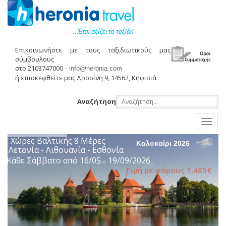
Επικοινωνήστε με τους ταξιδιωτικούς μας
σύμβουλους
στο 2103747000
-
info@heronia.com
ή επισκεφθείτε μας Δροσίνη 9, 14562, Κηφισιά
Αναζήτηση
Toggl
naviga
Χώρες Βαλτικής 8 Μέρες
Καλοκαίρι 2026
Λετονία - Λιθουανία - Εσθονία
Κάθε Σάββατο από 16/05 - 19/09/2026
Τιμή με φόρους 1,485€