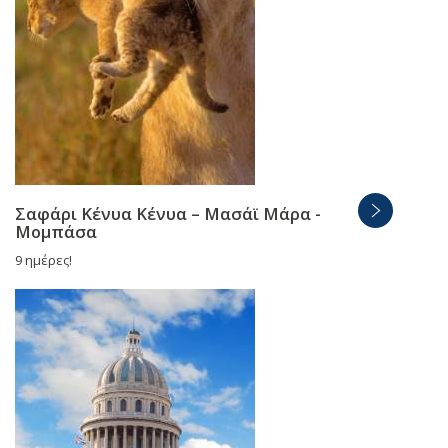
Σαφάρι Κένυα Κένυα – Μασάϊ Μάρα -
Μομπάσα
9 ημέρες!