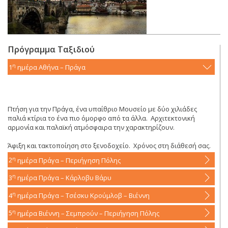
Πρόγραμμα Ταξιδιού
η
1
ημέρα
Αθήνα – Πράγα
Πτήση για την Πράγα, ένα υπαίθριο Μουσείο με δύο χιλιάδες
παλιά κτίρια το ένα πιο όμορφο από τα άλλα. Αρχιτεκτονική
αρμονία και παλαϊκή ατμόσφαιρα την χαρακτηρίζουν.
Άφιξη και τακτοποίηση στο ξενοδοχείο. Χρόνος στη διάθεσή σας.
η
2
ημέρα
Πράγα – Περιήγηση Πόλης
η
3
ημέρα
Πράγα – Κάρλοβυ Βάρυ
η
4
ημέρα
Πράγα – Τσέσκυ Κρούμλοβ – Βιέννη
η
5
ημέρα
Βιέννη – Σεμπρούν – Περιήγηση Πόλης