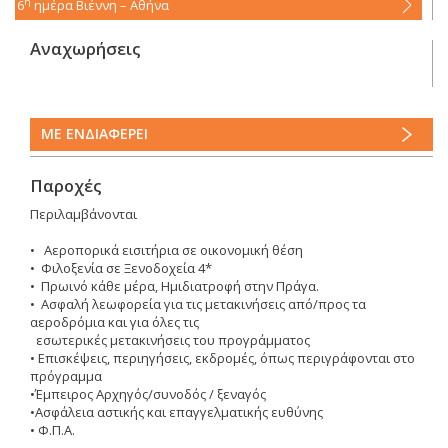
η
6
ημέρα
Βιέννη – Αθήνα
Αναχωρήσεις
ΜΕ ΕΝΔΙΑΦΕΡΕΙ
Παροχές
Περιλαμβάνονται
• Αεροπορικά εισιτήρια σε οικονομική θέση
• Φιλοξενία σε Ξενοδοχεία 4*
• Πρωινό κάθε μέρα, Ημιδιατροφή στην Πράγα.
• Ασφαλή λεωφορεία για τις μετακινήσεις από/προς τα
αεροδρόμια και για όλες τις
εσωτερικές μετακινήσεις του προγράμματος
• Επισκέψεις, περιηγήσεις, εκδρομές, όπως περιγράφονται στο
πρόγραμμα
•Έμπειρος Αρχηγός/συνοδός / ξεναγός
•Ασφάλεια αστικής και επαγγελματικής ευθύνης
• Φ.Π.Α.