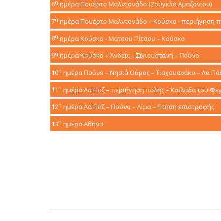
η
6
ημέρα
Πουέρτο Μαλντονάδο (Ζούγκλα Αμαζονίου)
η
7
ημέρα
Πουέρτο Μαλντονάδο – Κούσκο - περιήγηση 
η
8
ημέρα
Κούσκο - Μάτσου Πίτσου – Κούσκο
η
9
ημέρα
Κούσκο – Άνδεις – Σιγιουστανη – Πούνο
η
10
ημέρα
Πούνο – Νησιά Ούρος – Τιαχουανάκο – Λα Πά
η
11
ημέρα
Λα Πάζ – περιήγηση πόλης – Κοιλάδα του Φε
η
12
ημέρα
Λα Πάζ – Πούνο – Λίμα – Πτήση επιστροφής
η
13
ημέρα
Αθήνα