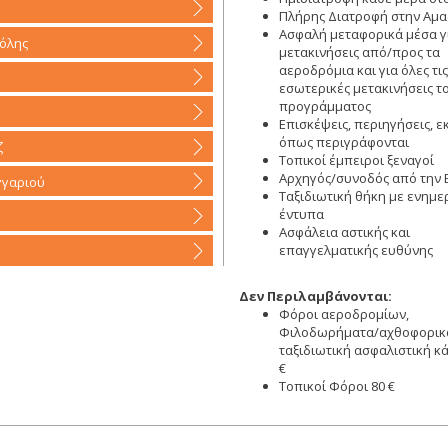
Πλήρης Διατροφή στην Αμα
Ασφαλή μεταφορικά μέσα γι
πόλης
μετακινήσεις από/προς τα
αεροδρόμια και για όλες τις
εσωτερικές μετακινήσεις τ
προγράμματος
Επισκέψεις, περιηγήσεις, ε
όπως περιγράφονται
ζ
Τοπικοί έμπειροι ξεναγοί
Αρχηγός/συνοδός από την 
γγαριού
Ταξιδιωτική θήκη με ενημε
έντυπα
Ασφάλεια αστικής και
επαγγελματικής ευθύνης
Δεν Περιλαμβάνονται:
Φόροι αεροδρομίων,
Φιλοδωρήματα/αχθοφορικά
ταξιδιωτική ασφαλιστική κ
€
Τοπικοί Φόροι 80 €