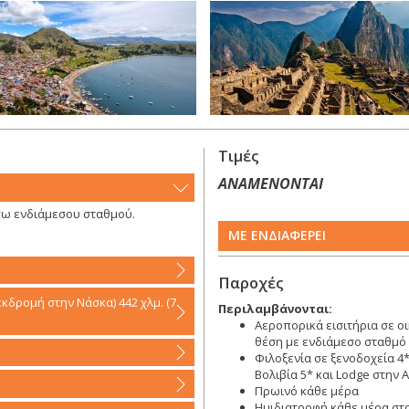
Τιμές
ΑΝΑΜΕΝΟΝΤΑΙ
σω ενδιάμεσου σταθμού.
ΜΕ ΕΝΔΙΑΦΕΡΕΙ
Παροχές
κδρομή στην Νάσκα) 442 χλμ. (7
Περιλαμβάνονται:
Αεροπορικά εισιτήρια σε ο
θέση με ενδιάμεσο σταθμό
Φιλοξενία σε ξενοδοχεία 4*
Βολιβία 5* και Lodge στην 
Πρωινό κάθε μέρα
Ημιδιατροφή κάθε μέρα στ