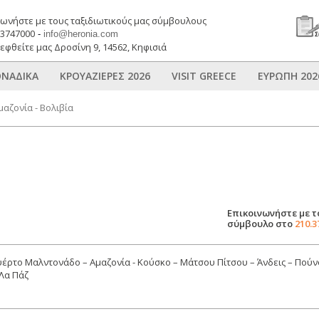
νωνήστε με τους ταξιδιωτικούς μας σύμβουλους
03747000
-
info@heronia.com
εφθείτε μας Δροσίνη 9, 14562, Κηφισιά
ΝΑΔΙΚΑ
ΚΡΟΥΑΖΙΕΡΕΣ 2026
VISIT GREECE
ΕΥΡΩΠΗ 202
μαζονία - Βολιβία
Επικοινωνήστε με τ
σύμβουλο στο
210.3
υέρτο Μαλντονάδο – Αμαζονία - Κούσκο – Μάτσου Πίτσου – Άνδεις – Πούν
 Λα Πάζ