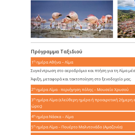
Πρόγραμμα Ταξιδιού
η
1
ημέρα
Αθήνα – Λίμα
Συγκέντρωση στο αεροδρόμιο και πτήση για τη Λίμα μέ
Άφιξη, μεταφορά και τακτοποίηση στο ξενοδοχείο μας.
η
2
ημέρα
Λίμα - περιήγηση πόλης – Μουσείο Χρυσού
η
3
ημέρα
Λίμα (ελεύθερη ημέρα ή προαιρετική 2ήμερη ε
ώρες)
η
4
ημέρα
Νάσκα – Λίμα
η
5
ημέρα
Λίμα – Πουέρτο Μαλντονάδο (Αμαζονία)