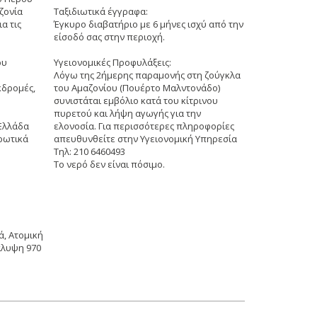
ζονία
Ταξιδιωτικά έγγραφα:
α τις
Έγκυρο διαβατήριο με 6 μήνες ισχύ από την
είσοδό σας στην περιοχή.
ου
Υγειονομικές Προφυλάξεις:
Λόγω της 2ήμερης παραμονής στη ζούγκλα
κδρομές,
του Αμαζονίου (Πουέρτο Μαλντονάδο)
συνιστάται εμβόλιο κατά του κίτρινου
πυρετού και λήψη αγωγής για την
Ελλάδα
ελονοσία. Για περισσότερες πληροφορίες
ρωτικά
απευθυνθείτε στην Υγειονομική Υπηρεσία
Τηλ: 210 6460493
Το νερό δεν είναι πόσιμο.
, Ατομική
άλυψη 970