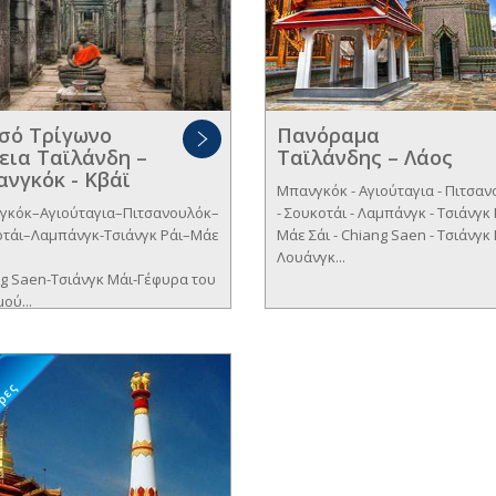
σό Τρίγωνο
Πανόραμα
εια Ταϊλάνδη –
Ταϊλάνδης – Λάος
νγκόκ - Κβάϊ
Μπανγκόκ - Αγιούταγια - Πιτσα
γκόκ–Αγιούταγια–Πιτσανουλόκ–
- Σουκοτάι - Λαμπάνγκ - Τσιάνγκ 
οτάι–Λαμπάνγκ-Τσιάνγκ Ράι–Μάε
Μάε Σάι - Chiang Saen - Τσιάνγκ 
Λουάνγκ...
g Saen-Τσιάνγκ Μάι-Γέφυρα του
ού...
6
ρες