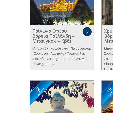
Τρίγωνο Οπίου
Χρυ
Βόρεια Ταϊλάνδη –
Βόρ
Μπανγκόκ – Κβάϊ
Μπα
Μπανγκόκ - Αγιούταγια - Πιτσανουλόκ
Μπαν
- Σουκοτάι - Λαμπάνγκ Τσιάνγκ Ράι -
Σουκ
Μάε Σάι - Chiang Saen - Τσιάνγκ Μάι -
Σάι –
Chiang Saen...
Chian
Ποταμ
12
1
ημέρες
ημέ