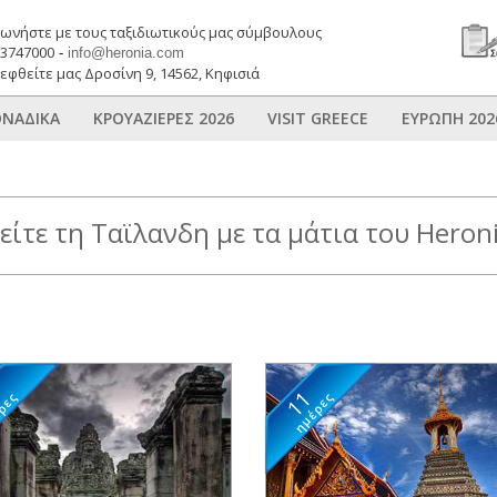
νωνήστε με τους ταξιδιωτικούς μας σύμβουλους
03747000
-
info@heronia.com
εφθείτε μας Δροσίνη 9, 14562, Κηφισιά
ΝΑΔΙΚΑ
ΚΡΟΥΑΖΙΕΡΕΣ 2026
VISIT GREECE
ΕΥΡΩΠΗ 202
είτε τη Ταϊλανδη με τα μάτια του Heron
0
11
ρες
ημέρες