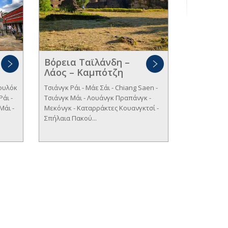
Βόρεια Ταϊλάνδη –
Λάος – Καμπότζη
νουλόκ
Τσιάνγκ Ράι - Μάε Σάι - Chiang Saen -
Ράι -
Τσιάνγκ Μάι - Λουάνγκ Πραπάνγκ -
Μάι -
Μεκόνγκ - Καταρράκτες Κουανγκτσί -
Σπήλαια Πακού...