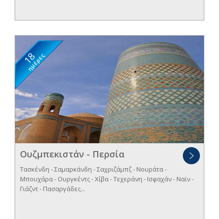
18
ημέρες
Ουζμπεκιστάν - Περσία
Τασκένδη - Σαμαρκάνδη - Σαχριζάμπζ - Νουράτα -
Μπουχάρα - Ουργκέντς - Χίβα - Τεχεράνη - Ισφαχάν - Ναϊν -
Γιάζντ - Πασαργάδες...