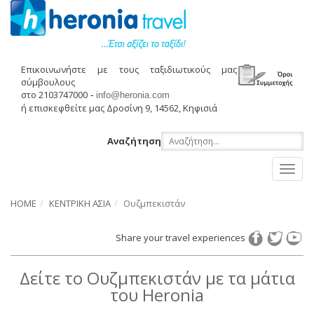
Επικοινωνήστε με τους ταξιδιωτικούς μας
σύμβουλους
στο 2103747000
-
info@heronia.com
ή επισκεφθείτε μας Δροσίνη 9, 14562, Κηφισιά
Αναζήτηση
Toggl
naviga
HOME
ΚΕΝΤΡΙΚΗ ΑΣΙΑ
Ουζμπεκιστάν
Share your travel experiences
Δείτε το Ουζμπεκιστάν με τα μάτια
του Heronia