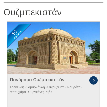
Ουζμπεκιστάν
10
ημέρες
Πανόραμα Ουζμπεκιστάν
Τασκένδη - Σαμαρκάνδη - Σαχριζάμπζ – Νουράτα -
Μπουχάρα - Ουργκέντς- Χίβα