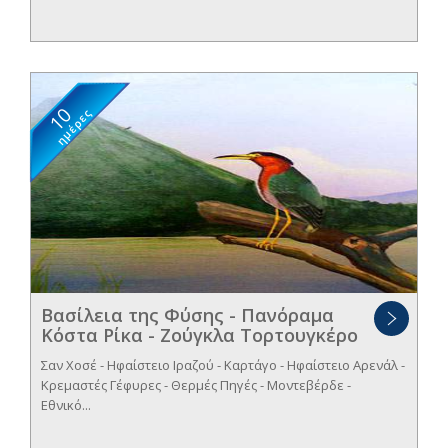
10
ημέρες
Βασίλεια της Φύσης - Πανόραμα
Κόστα Ρίκα - Ζούγκλα Τορτουγκέρο
Σαν Χοσέ - Ηφαίστειο Ιραζού - Καρτάγο - Ηφαίστειο Αρενάλ -
Κρεμαστές Γέφυρες - Θερμές Πηγές - Μοντεβέρδε -
Εθνικό...