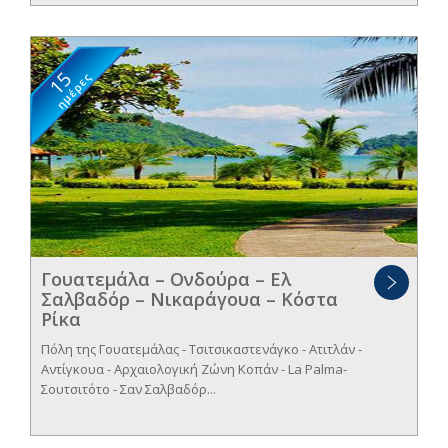
15
ημέρες
Γουατεμάλα – Ονδούρα – Ελ
Σαλβαδόρ – Νικαράγουα – Κόστα
Ρίκα
Πόλη της Γουατεμάλας - Τσιτσικαστενάγκο - Ατιτλάν -
Αντίγκουα - Αρχαιολογική Ζώνη Κοπάν - La Palma-
Σουτσιτότο - Σαν Σαλβαδόρ...