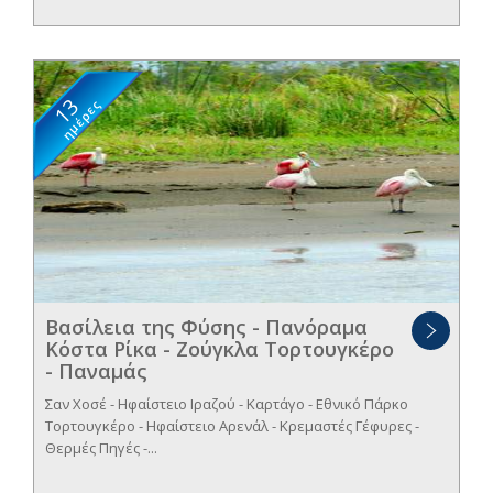
13
ημέρες
Βασίλεια της Φύσης - Πανόραμα
Κόστα Ρίκα - Ζούγκλα Τορτουγκέρο
- Παναμάς
Σαν Χοσέ - Ηφαίστειο Ιραζού - Καρτάγο - Εθνικό Πάρκο
Τορτουγκέρο - Ηφαίστειο Αρενάλ - Κρεμαστές Γέφυρες -
Θερμές Πηγές -...