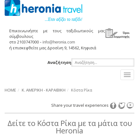
Επικοινωνήστε με τους ταξιδιωτικούς μας
σύμβουλους
στο 2103747000
-
info@heronia.com
ή επισκεφθείτε μας Δροσίνη 9, 14562, Κηφισιά
Αναζήτηση
Toggl
naviga
HOME
Κ. ΑΜΕΡΙΚΗ - ΚΑΡΑΙΒΙΚΗ
Κόστα Ρίκα
Share your travel experiences
Δείτε το Κόστα Ρίκα με τα μάτια του
Heronia