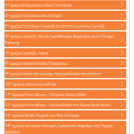
η
3
ημέρα
Κατμαντού-Λάσα-Τσετάνγκ
η
4
ημέρα
Τσετάνγκ-Μονή Σαμίε
η
5
ημέρα
Τσετάνγκ-Γιαντσέ-Στούπα Κουμπούμ-Ξιγκάζε
η
6
ημέρα
Ξιγκάζε- Μονή Tashilhunpo-Βαρκάδα στον Ποταμό
Yarlung
η
7
ημέρα
Ξιγκάζε- Λάσα
η
8
ημέρα
Λάσα-Ποτάλα-Τζοκχάνγκ
η
9
ημέρα
Λάσα-Μοναστήρι Ντρεμπούνγκ-Μονή Σέρα
η
10
ημέρα
Λάσα-Κουν Μίνγκ
η
11
ημέρα
Κουν Μίνγκ – Πέτρινο δάσοςShilin
η
12
ημέρα
Κουν Μίνγκ – Κρουαζιέρα στη Λίμνη Εράι-Νταλί
η
13
ημέρα
Νταλί-Χωριά των Βάι-ΛιΓιάνγκ
η
14
ημέρα
ΛιΓιάνγκ-Ποταμός Γιανγκτσέ-Φαράγγι της Τίγρης
(Hutlao)