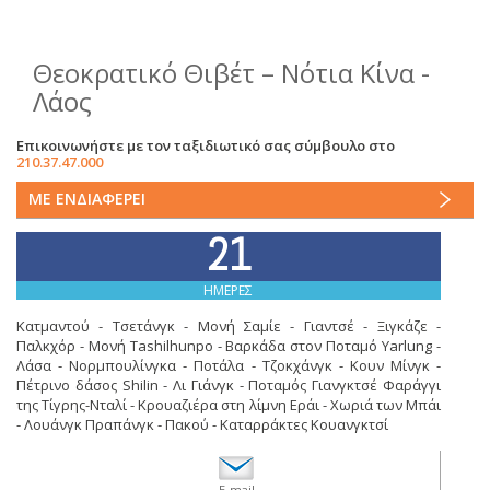
Θεοκρατικό Θιβέτ – Νότια Κίνα -
Λάος
Επικοινωνήστε με τον ταξιδιωτικό σας σύμβουλο στο
210.37.47.000
ΜΕ ΕΝΔΙΑΦΕΡΕΙ
21
ΗΜΕΡΕΣ
Κατμαντού - Τσετάνγκ - Μονή Σαμίε - Γιαντσέ - Ξιγκάζε -
Παλκχόρ - Μονή Tashilhunpo - Βαρκάδα στον Ποταμό Yarlung -
Λάσα - Νορμπουλίνγκα - Ποτάλα - Τζοκχάνγκ - Κουν Μίνγκ -
Πέτρινο δάσος Shilin - Λι Γιάνγκ - Ποταμός Γιανγκτσέ Φαράγγι
της Τίγρης-Νταλί - Κρουαζιέρα στη λίμνη Εράι - Χωριά των Μπάι
- Λουάνγκ Πραπάνγκ - Πακού - Καταρράκτες Κουανγκτσί
E-mail