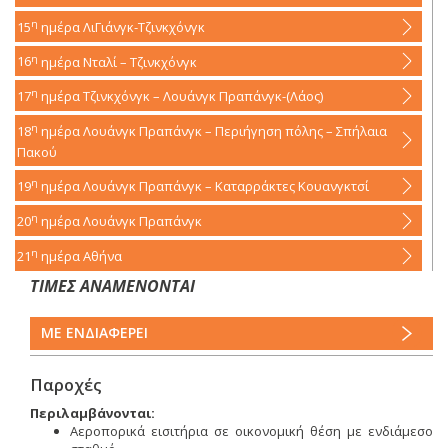
η
15
ημέρα
ΛιΓιάνγκ-Τζινκχόνγκ
η
16
ημέρα
Νταλί – Τζινκχόνγκ
η
17
ημέρα
Τζινκχόνγκ – Λουάνγκ Πραπάνγκ-(Λάος)
η
18
ημέρα
Λουάνγκ Πραπάνγκ – Περιήγηση πόλης – Σπήλαια
Πακού
η
19
ημέρα
Λουάνγκ Πραπάνγκ – Καταρράκτες Κουανγκτσί
η
20
ημέρα
Λουάνγκ Πραπάνγκ
η
21
ημέρα
Αθήνα
ΤΙΜΕΣ ΑΝΑΜΕΝΟΝΤΑΙ
ΜΕ ΕΝΔΙΑΦΕΡΕΙ
Παροχές
Περιλαμβάνονται:
Αεροπορικά εισιτήρια σε οικονομική θέση με ενδιάμεσο