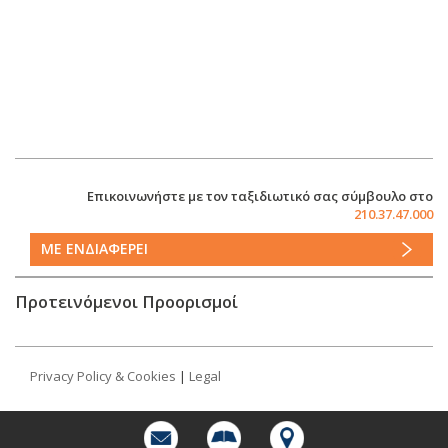
Επικοινωνήστε με τον ταξιδιωτικό σας σύμβουλο στο
210.37.47.000
ΜΕ ΕΝΔΙΑΦΕΡΕΙ
Προτεινόμενοι Προορισμοί
Privacy Policy & Cookies
|
Legal
©2015 Heronia Travel. All rights reserved. Created by
CLC Web
Solutions
.