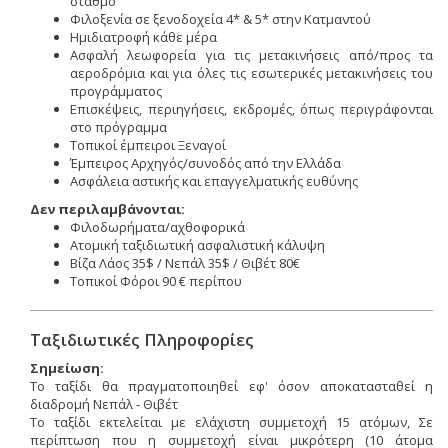
σταθμό
Φιλοξενία σε ξενοδοχεία 4* & 5* στην Κατμαντού
Ημιδιατροφή κάθε μέρα
Ασφαλή λεωφορεία για τις μετακινήσεις από/προς τα
αεροδρόμια και για όλες τις εσωτερικές μετακινήσεις του
προγράμματος
Επισκέψεις, περιηγήσεις, εκδρομές, όπως περιγράφονται
στο πρόγραμμα
Τοπικοί έμπειροι Ξεναγοί
Έμπειρος Αρχηγός/συνοδός από την Ελλάδα
Ασφάλεια αστικής και επαγγελματικής ευθύνης
Δεν περιλαμβάνονται:
Φιλοδωρήματα/αχθοφορικά
Ατομική ταξιδιωτική ασφαλιστική κάλυψη
Βίζα Λάος 35$ / Νεπάλ 35$ / Θιβέτ 80€
Τοπικοί Φόροι 90 € περίπου
Ταξιδιωτικές Πληροφορίες
Σημείωση:
Το ταξίδι θα πραγματοποιηθεί εφ' όσον αποκατασταθεί η
διαδρομή Νεπάλ - Θιβέτ
Το ταξίδι εκτελείται με ελάχιστη συμμετοχή 15 ατόμων, Σε
περίπτωση που η συμμετοχή είναι μικρότερη (10 άτομα