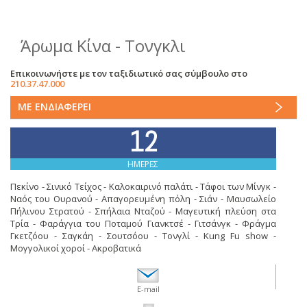
Άρωμα Κίνα - Τονγκλι
Επικοινωνήστε με τον ταξιδιωτικό σας σύμβουλο στο
210.37.47.000
ΜΕ ΕΝΔΙΑΦΕΡΕΙ
12
ΗΜΕΡΕΣ
Πεκίνο - Σινικό Τείχος - Καλοκαιρινό παλάτι - Τάφοι των Μίνγκ -
Ναός του Ουρανού - Απαγορευμένη πόλη - Σιάν - Μαυσωλείο
Πήλινου Στρατού - Σπήλαια Νταζού - Μαγευτική πλεύση στα
Τρία - Φαράγγια του Ποταμού Γιανκτσέ - Γιτσάνγκ - Φράγμα
Γκετζόου - Σαγκάη - Σουτσόου - Τονγλί - Kung Fu show -
Μογγολικοί χοροί - Ακροβατικά
E-mail