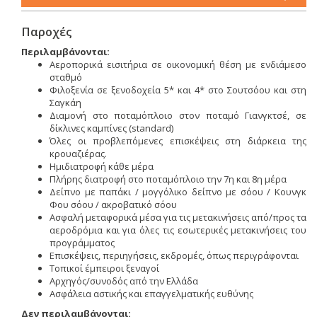
Παροχές
Περιλαμβάνονται:
Αεροπορικά εισιτήρια σε οικονομική θέση με ενδιάμεσο
σταθμό
Φιλοξενία σε ξενοδοχεία 5* και 4* στο Σουτσόου και στη
Σαγκάη
Διαμονή στο ποταμόπλοιο στον ποταμό Γιανγκτσέ, σε
δίκλινες καμπίνες (standard)
Όλες οι προβλεπόμενες επισκέψεις στη διάρκεια της
κρουαζιέρας.
Ημιδιατροφή κάθε μέρα
Πλήρης διατροφή στο ποταμόπλοιο την 7η και 8η μέρα
Δείπνο με παπάκι / μογγόλικο δείπνο με σόου / Κουνγκ
Φου σόου / ακροβατικό σόου
Ασφαλή μεταφορικά μέσα για τις μετακινήσεις από/προς τα
αεροδρόμια και για όλες τις εσωτερικές μετακινήσεις του
προγράμματος
Επισκέψεις, περιηγήσεις, εκδρομές, όπως περιγράφονται
Τοπικοί έμπειροι ξεναγοί
Αρχηγός/συνοδός από την Ελλάδα
Ασφάλεια αστικής και επαγγελματικής ευθύνης
Δεν περιλαμβάνονται: