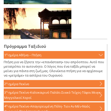
Πρόγραμμα Ταξιδιού
η
1
ημέρα
Αθήνα – Πτήση
Πτήση για να ζήσετε την «επανάσταση» του απρόοπτου. Αυτό που
μετατρέπει το αυτονόητο. Ο λόγος που ένα ταξίδι μπορεί να
μείνει για πάντα στη ζωή μας. Ολονύκτια πτήση για να αρχίσουμε
να «μετράμε» τα αστέρια του Ουρανού.
η
2
ημέρα
Πεκίνο
η
3
ημέρα
Πεκίνο-Καλοκαιρινό Παλάτι-Σινικό Τείχος-Τάφοι Μινγκ-
Μογγολικοί Χοροί
η
4
ημέρα
Πεκίνο-Απαγορευμένη Πόλη- Τιεν Αν Μέν-Ναός