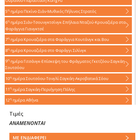
Ουρανού-Παράσταση Kung Fu
η
5
ημέρα
Πεκίνο-Σιάν-Μυθικός Πήλινος Στρατός
η
6
ημέρα
Σιάν-Τσουνγκτσίνγκ-Σπήλαια Νταζού-Κρουαζιέρα στα
Φαράγγια Γιανγκτσέ
η
7
ημέρα
Κρουαζιέρα στα Φαράγγια Κουτάνγκ και Βου
η
8
ημέρα
Κρουαζιέρα στο Φαράγγι Σιλίνγκ
η
9
ημέρα
Γιτσάνγκ-Επίσκεψη του Φράγματος Γκετζόου-Σαγκάη-
Σουτσόου
η
10
ημέρα
Σουτσόου-Τονγλί-Σαγκάη-Ακροβατικά Σόου
η
11
ημέρα
Σαγκάη-Περιήγηση Πόλης
η
12
ημέρα
Αθήνα
Τιμές
ΑΝΑΜΕΝΟΝΤΑΙ
ΜΕ ΕΝΔΙΑΦΕΡΕΙ