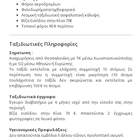
Φόροι αεροδρομίων
Φιλοδωρήματα/αχθοφορικά
Ατομική ταξιδιωτική ασφαλιστική κάλυψη
Βίζα Εισόδου στην Κίνα 70€
Τοπικοί φόροι 90 € περίπου
Ταξιδιωτικές Πληροφορίες
Σημείωση :
Αναχωρήσεις από Θεσσαλονίκη με ΤΚ μέσω Κωνσταντινούπολης
ή με SQ μέσω Αθηνών ή Ευρώπης
Το ταξίδι εκτελείται με ελάχιστη συμμετοχή 15 ατόμων, Σε
περίπτωση που η συμμετοχή είναι μικρότερη (10 άτομα
τουλάχιστον) το ταξίδι δεν ακυρώνεται και εκτελείται με
επιβάρυνση 150 € το άτομο.
Ταξιδιωτικά έγγραφα:
Έγκυρο διαβατήριο με 6 μήνες ισχύ από την είσοδο σας στην
περιοχή
Βίζα εισόδου στην Κίνα 70 €. Απαιτούνται 2 έγχρωμες
φωτογραφίες σε λευκό φόντο.
Υγειονομικές Προφυλάξεις:
Δεν απαιτούνται εμβόλια ή άλλου είδους προληπτική αγωγή.