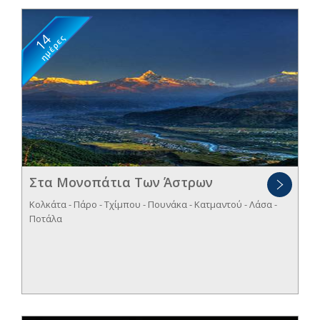
14
ημέρες
Στα Μονοπάτια Των Άστρων
Κολκάτα - Πάρο - Tχίμπου - Πουνάκα - Κατμαντού - Λάσα -
Ποτάλα