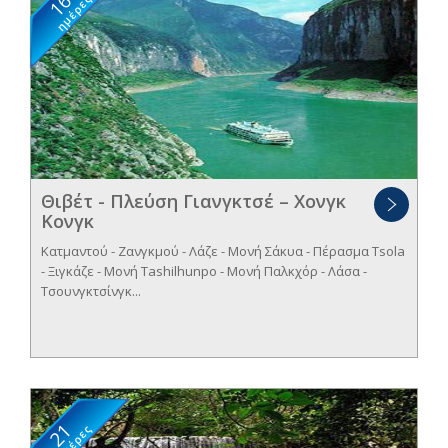
16
ημέρες
Θιβέτ - Πλεύση Γιανγκτσέ – Χονγκ
Κονγκ
Κατμαντού - Ζανγκμού - Λάζε - Μονή Σάκυα - Πέρασμα Tsola
- Ξιγκάζε - Μονή Tashilhunpo - Μονή Παλκχόρ - Λάσα -
Τσουνγκτσίνγκ...
21
ημέρες