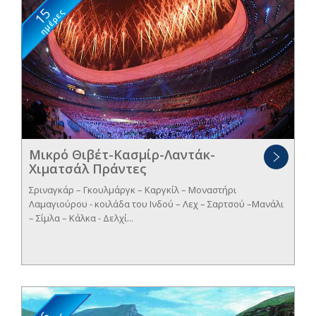
15
ημέρες
Μικρό Θιβέτ-Κασμίρ-Λαντάκ-
Χιματσάλ Πράντες
Σριναγκάρ – Γκουλμάργκ – Καργκίλ – Μοναστήρι
Λαμαγιούρου - κοιλάδα του Ινδού – Λεχ – Σαρτσού –Μανάλι
– Σίμλα – Κάλκα - Δελχί...