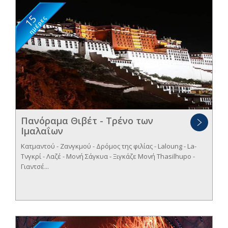
15
ημέρες
Πανόραμα Θιβέτ - Τρένο των
Ιμαλαΐων
Κατμαντού - Zανγκμού - Δρόμος της φιλίας - Laloung - La-
Τνγκρί - Λαζέ - Μονή Σάγκυα - Ξιγκάζε Μονή Τhasilhupo -
Γιαντσέ...