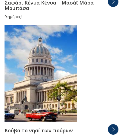
Σαφάρι Κένυα Κένυα – Μασάϊ Μάρα -
Μομπάσα
9 ημέρες!
Κούβα το νησί των πούρων