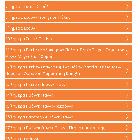
η
7
ημέρα
Ταϊπέι-Σεούλ
η
8
ημέρα
Σεούλ-Περιήγηση Πόλης
η
9
ημέρα
Σεούλ
η
10
ημέρα
Σεούλ-Πεκίνο
η
11
ημέρα
Πεκίνο-Καλοκαιρινό Παλάτι-Σινικό Τείχος-Τάφοι των
Μινγκ-Μογγολικοί Χοροί
η
12
ημέρα
Πεκίνο-Απαγορευμένη Πόλη-Πλατεία Τιεν Αν Μέν-
Ναός του Ουρανού-Παράσταση KungFu
η
13
ημέρα
Πεκίνο-Πυόνγκ Γιάνγκ
η
14
ημέρα
Πυόνγκ Γιάνγκ
η
15
ημέρα
Πυόνγκ Γιάνγκ-Καεσόνγκ
η
16
ημέρα
Καεσόνγκ-Πυόνγκ Γιάνγκ
η
17
ημέρα
Πυόνγκ Γιάνγκ-Πεκίνο-Πτήση επιστροφής
η
18
ημέρα
Αθήνα