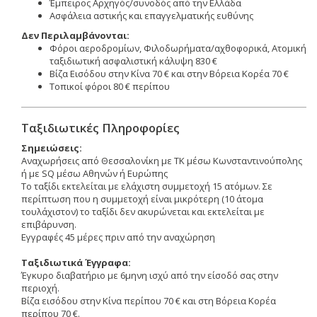
Έμπειρος Αρχηγός/συνοδός από την Ελλάδα
Ασφάλεια αστικής και επαγγελματικής ευθύνης
Δεν Περιλαμβάνονται:
Φόροι αεροδρομίων, Φιλοδωρήματα/αχθοφορικά, Ατομική
ταξιδιωτική ασφαλιστική κάλυψη 830 €
Βίζα Εισόδου στην Κίνα 70 € και στην Βόρεια Κορέα 70 €
Τοπικοί φόροι 80 € περίπου
Ταξιδιωτικές Πληροφορίες
Σημειώσεις:
Αναχωρήσεις από Θεσσαλονίκη με ΤΚ μέσω Κωνσταντινούπολης
ή με SQ μέσω Αθηνών ή Ευρώπης
Το ταξίδι εκτελείται με ελάχιστη συμμετοχή 15 ατόμων. Σε
περίπτωση που η συμμετοχή είναι μικρότερη (10 άτομα
τουλάχιστον) το ταξίδι δεν ακυρώνεται και εκτελείται με
επιβάρυνση.
Εγγραφές 45 μέρες πριν από την αναχώρηση
Ταξιδιωτικά Έγγραφα:
Έγκυρο διαβατήριο με 6μηνη ισχύ από την είσοδό σας στην
περιοχή.
Βίζα εισόδου στην Κίνα περίπου 70 € και στη Βόρεια Κορέα
περίπου 70 €.